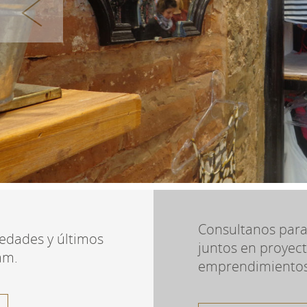
Consultanos para
edades y últimos
juntos en proyect
am.
emprendimientos